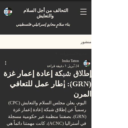
التحالف من أجل السلام
والتعايش
بناء سلامٍ محايدٍ إسرائيلي-فلسطيني
منشور
جميع المنشورات
Inuka Tatton
جميع المنشورات
24 أبريل
1 دقيقة قراءة
إطلاق شبكة إعادة إعمار غزة
البيانات الصحفية
(GRN): إطار عمل للتعافي
تحديثات فرع غزة
المرن
اليوم، يعلن مجلس السلام والتعايش (CPC) 
رسمياً عن إطلاق شبكة إعادة إعمار غزة 
(GRN). بصفتنا منظمة غير حكومية مسجلة 
في أستراليا (ACNC)، كانت مهمتنا دائماً هي 