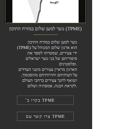
נוער למען שלום במזרח התיכון (TPME)
נוער למען שלום במזרח התיכון
(TPME) הוא ארגון שלום המנוהל על
ידי צעירים, שמטרתו לספר את
סיפוריהם של בני נוער ישראלים
ופלסטינים.
הארגון מראיין צעירים משני הצדדים
על דעותיהם וחוויותיהם מהסכסוך,
ושואף לחנך צעירים ברחבי העולם
לקראת הבנה, אמפתיה ושלום.
בקרו ב־ TPME
צרו קשר עם TPME