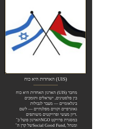
האחדות היא כוח (UIS)
הארגון האחדות היא כוח (UIS) מחבר
בין פלסטינים, ישראלים ותומכים
בינלאומיים — מעבר לגבולות
גאוגרפיים וקווים מפלגתיים — לשם
דיון מעשי ופרויקטים משותפים.
הארגון פועל כ־NGO במסגרת פרויקט
של קרן ה־Social Good Fund, ומנהל