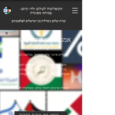
הקואליציה לשלום ולדו-קיום–
עמותה מאוגדת
בניית שלום ניטרלית בין ישראלים לפלסטינים
אמנת ברית עתיד משותף
(SFA)
מאחדים ארגוני שלום בישראל, בפלסטין ובעולם
היא הפרויקט המרכזי של הקואליציה לשלום
ודו־קיום — רשת נייטרלית ובלתי מפלגתית,
הפועלת לקידום דיאלוג, כבוד ושיתוף פעולה מעבר
לגבולות.
ה־CfP מאחדת ארגונים ויוזמות שלום, קואליציות
קהילתיות ושותפים מעזה, מהגדה המערבית,
מישראל ומרחבי העולם — כולם פועלים יחד
לקידום הבנה הדדית ושלום בר־קיימא.
קראו את אמנת הברית