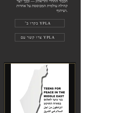
הכבוד ההדדי והדיאלוג — ובכך יוצר
קהילה עולמית המבוססת על אחדות
ושיתוף.
בקרו ב־ YPLA
צרו קשר עם YPLA