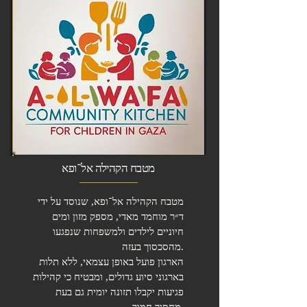
מטבח הקהילה אל־ופא
מטבח הקהילה אל־ופא, שנוסד על ידי
ד״ר מוחמד מאדי, מספק מזון ומים
חיוניים לילדים ולמשפחות שנפגעו
מהסכסוך בעזה.
הארגון פועל באופן עצמאי, ללא תלות
בארגוני סיוע גדולים, ומבטיח כי קהילות
פגיעות יקבלו תזונה יומית גם בעת