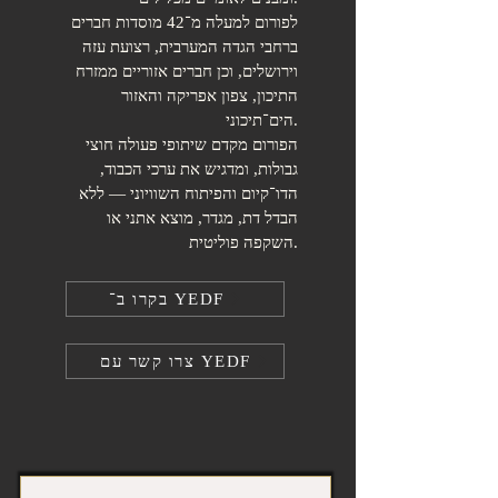
לפורום למעלה מ־42 מוסדות חברים
ברחבי הגדה המערבית, רצועת עזה
וירושלים, וכן חברים אזוריים ממזרח
התיכון, צפון אפריקה והאזור
הים־תיכוני.
הפורום מקדם שיתופי פעולה חוצי
גבולות, ומדגיש את ערכי הכבוד,
הדו־קיום והפיתוח השוויוני — ללא
הבדל דת, מגדר, מוצא אתני או
השקפה פוליטית.
בקרו ב־ YEDF
צרו קשר עם YEDF