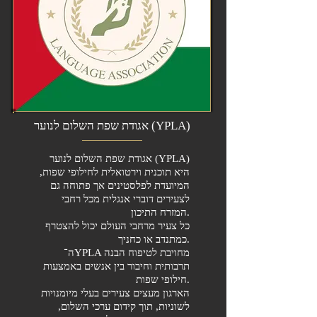
אגודת שפת השלום לנוער (YPLA)
אגודת שפת השלום לנוער (YPLA)
היא תוכנית וירטואלית לחילופי שפות,
המיועדת לפלסטינים אך פתוחה גם
לצעירים דוברי אנגלית מכל רחבי
המזרח התיכון.
כל צעיר מרחבי העולם יכול להצטרף
כמתנדב או כחניך.
ה־YPLA מחויבת לטיפוח הבנה
תרבותית וחיבור בין אנשים באמצעות
חילופי שפות.
הארגון מעצים צעירים בעלי מיומנויות
לשוניות, תוך קידום ערכי השלום,