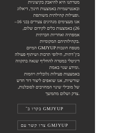
מטרתנו היא להיאבק בקיצוניות
ובאנטישמיות באמצעות חינוך, דיאלוג
ופעילות קהילתית משותפת.
אנו מעצימים מנהיגים צעירים (בני 16–
26) באמצעות כלים לקידום שלום,
אמפתיה ואחריות חברתית
בקהילותיהם המקומיות.
המיזם GMJYUP מטפח חונכות
בין־דתית, חילופי תרבות ושיתוף פעולה
דיגיטלי במטרה להחליף שנאה בתקווה
ומידע שגוי באמת.
באמצעות פעילות גלובלית ויוזמות
שורשיות, אנו שואפים ליצור דור חדש
של מובילי שינוי המחויבים לסובלנות,
צדק ושלום מתמשך.
בקרו ב־ GMJYUP
צרו קשר עם GMJYUP