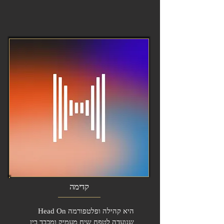
קדימה
Head On היא קהילה ופלטפורמה
שנועדה לטפח שיח מעמיק ומכבד בין