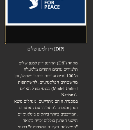
דיון למען שלום (DfP)
הארגון דיון למען שלום (DfP) מאחד
תלמידים ערבים ויהודים מלמעלה
מ־100 ערים ועיירות ברחבי ישראל, וכן
מהשטחים הפלסטיניים, להשתתפות
בכנסי מודל האו״ם (Model United
Nations).
במסגרת זו הם מתדיינים, מנהלים משא
ומתן ומנסים להתמודד עם האתגרים
המורכבים ביותר ביחסים בינלאומיים.
הישגי הארגון כוללים זכייה בתואר
"המשלחת הקטנה המצטיינת" בכנסי