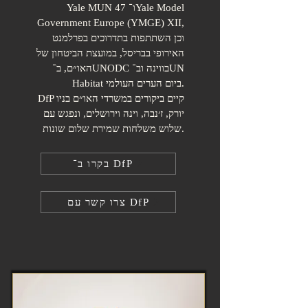
Yale MUN 47 ו־Yale Model
Government Europe (YMGE) XII,
וכן השתתפות בתדרוכים בפרלמנט
האירופי בבריסל, במועצת הביטחון של
האו״ם, ב־UNODC בווינה וב־UN
Habitat ביום הערים העולמי.
DfP קיים ביקורים במשרדי האו״ם בניו
יורק, ז׳נבה, וינה וירושלים, ונפגש עם
שלוש משלחות שמירת שלום שונות.
בקרו ב־ DfP
צרו קשר עם DfP