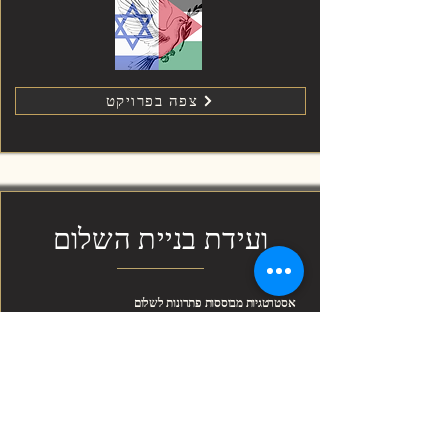
צפה בפרויקט
ועידת בניית השלום
אסטרטגיות מבוססות פתרונות לשלום
אירוע מעשי המתמקד בדרכים פרקטיות לקידום דו־קיום
ישראלי־פלסטיני, פיוס לאחר סכסוך, ושיתוף פעולה רב־צדדי.
האירוע כלל פאנלים של מומחים, שאלות ותשובות, וקולות
אזוריים מגוונים.
הושלם ב־31 במאי