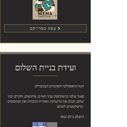
צפה בפרויקט
ועידת בניית השלום
הנוף הגיאופוליטי והאתגרים העכשוויים
פאנל עולמי בהשתתפות נציגי האו״ם, עיתונאים, חוקרים ובוני
שלום, הבוחן את הדינמיקה האזורית הנוכחית ואת המחסומים
הדיפלומטיים לשלום.
הושלם ב־25 במאי