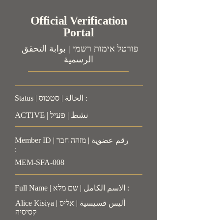
Official Verification
Portal
פורטל אימות רשמי | بوابة التحقق
الرسمية
Status | الحالة | סטטוס :
ACTIVE | نشط | פעיל
Member ID | رقم عضوية | מזהה חבר
:
MEM-SFA-008
Full Name | الاسم الكامل | שם מלא :
Alice Kisiya | أليس قسيسية | אליס
קסיסיה