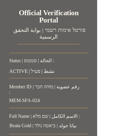
Official Verification
Portal
פורטל אימות רשמי | بوابة التحقق
الرسمية
Status | الحالة | סטטוס :
ACTIVE | نشط | פעיל
Member ID | رقم عضوية | מזהה חבר
:
MEM-SFA-024
Full Name | الاسم الكامل | שם מלא :
Beata Gold | بياتا جولد | ביאטה גולד