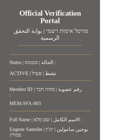
Official Verification
Portal
פורטל אימות רשמי | بوابة التحقق
الرسمية
Status | الحالة | סטטוס :
ACTIVE | نشط | פעיל
Member ID | رقم عضوية | מזהה חבר
:
MEM-SFA-003
Full Name | الاسم الكامل | שם מלא :
Eugene Samolin | يوجين سامولين | יוג'ין
סמולין