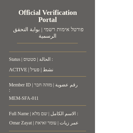
Official Verification
Portal
פורטל אימות רשמי | بوابة التحقق
الرسمية
Status | الحالة | סטטוס :
ACTIVE | نشط | פעיל
Member ID | رقم عضوية | מזהה חבר
:
MEM-SFA-011
Full Name | الاسم الكامل | שם מלא :
Omar Zayat | عمر زيات | עומר זאיאת