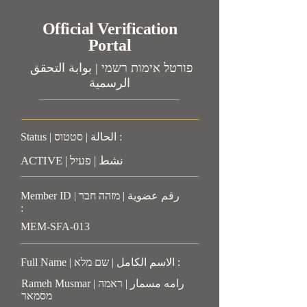
Official Verification
Portal
פורטל אימות רשמי | بوابة التحقق
الرسمية
Status | الحالة | סטטוס :
ACTIVE | نشط | פעיל
Member ID | رقم عضوية | מזהה חבר
:
MEM-SFA-013
Full Name | الاسم الكامل | שם מלא :
Rameh Musmar | رامه مسمار | ראמה
מסמאר