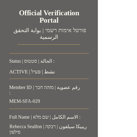
Official Verification
Portal
פורטל אימות רשמי | بوابة التحقق
الرسمية
Status | الحالة | סטטוס :
ACTIVE | نشط | פעיל
Member ID | رقم عضوية | מזהה חבר
:
MEM-SFA-029
Full Name | الاسم الكامل | שם מלא :
Rebecca Sealfon | ريبيكا سيلفون | רבקה
סילפון