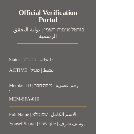
Official Verification
Portal
פורטל אימות רשמי | بوابة التحقق
الرسمية
Status | الحالة | סטטוס :
ACTIVE | نشط | פעיל
Member ID | رقم عضوية | מזהה חבר
:
MEM-SFA-010
Full Name | الاسم الكامل | שם מלא :
Yousef Sharaf | يوسف شرف | יוסף שרף