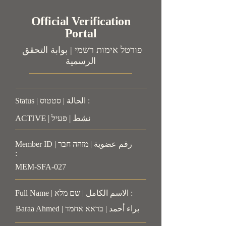
Official Verification
Portal
פורטל אימות רשמי | بوابة التحقق
الرسمية
Status | الحالة | סטטוס :
ACTIVE | نشط | פעיל
Member ID | رقم عضوية | מזהה חבר
:
MEM-SFA-027
Full Name | الاسم الكامل | שם מלא :
Baraa Ahmed | براء أحمد | בראא אחמד