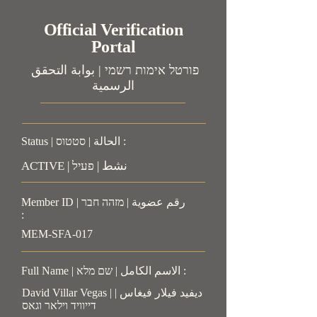
Official Verification
Portal
פורטל אימות רשמי | بوابة التحقق
الرسمية
Status | الحالة | סטטוס :
ACTIVE | نشط | פעיל
Member ID | رقم عضوية | מזהה חבר
:
MEM-SFA-017
Full Name | الاسم الكامل | שם מלא :
David Villar Vegas | ديفيد فيلار فيغاس |
דייוויד וילאר וגאס