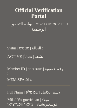
Official Verification
Portal
פורטל אימות רשמי | بوابة التحقق
الرسمية
Status | الحالة | סטטוס :
ACTIVE | نشط | פעיל
Member ID | رقم عضوية | מזהה חבר
:
MEM-SFA-014
Full Name | الاسم الكامل | שם מלא :
Milad Vosguerichian | ميلاد
فوسغيريشيان | מילאד ווסגריצ'יאן