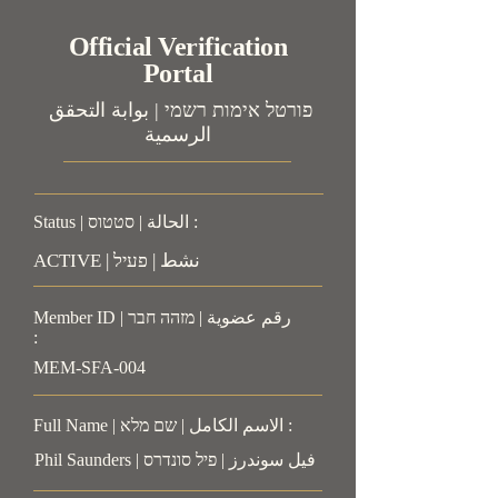
Official Verification
Portal
פורטל אימות רשמי | بوابة التحقق
الرسمية
Status | الحالة | סטטוס :
ACTIVE | نشط | פעיל
Member ID | رقم عضوية | מזהה חבר
:
MEM-SFA-004
Full Name | الاسم الكامل | שם מלא :
Phil Saunders | فيل سوندرز | פיל סונדרס