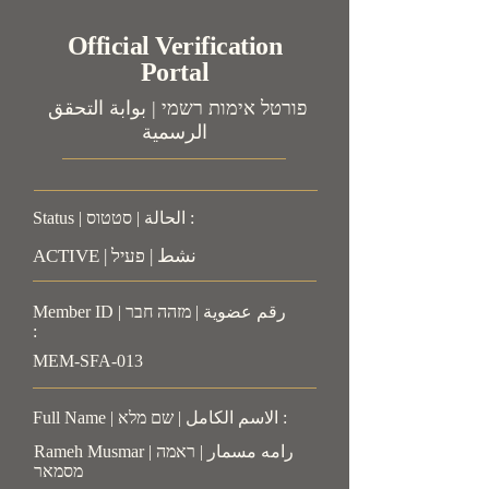
Official Verification
Portal
פורטל אימות רשמי | بوابة التحقق
الرسمية
Status | الحالة | סטטוס :
ACTIVE | نشط | פעיל
Member ID | رقم عضوية | מזהה חבר
:
MEM-SFA-013
Full Name | الاسم الكامل | שם מלא :
Rameh Musmar | رامه مسمار | ראמה
מסמאר