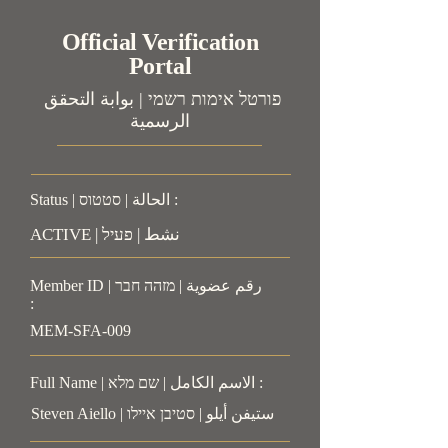
Official Verification
Portal
פורטל אימות רשמי | بوابة التحقق
الرسمية
Status | الحالة | סטטוס :
ACTIVE | نشط | פעיל
Member ID | رقم عضوية | מזהה חבר
:
MEM-SFA-009
Full Name | الاسم الكامل | שם מלא :
Steven Aiello | ستيفن أيلو | סטיבן איילו