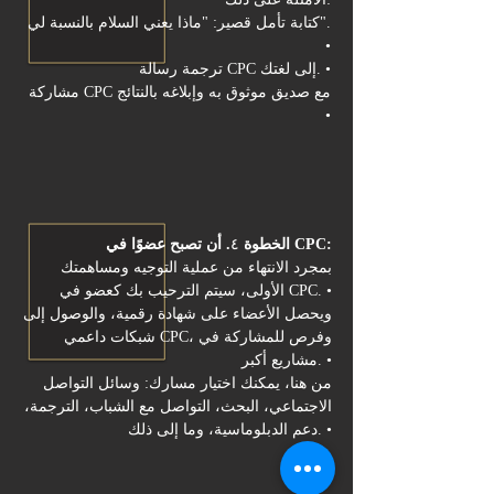
كتابة تأمل قصير: "ماذا يعني السلام بالنسبة لي".
•
ترجمة رسالة CPC إلى لغتك. •
مشاركة CPC مع صديق موثوق به وإبلاغه بالنتائج
•
. أن تصبح عضوًا في CPC:
الخطوة
٤
بمجرد الانتهاء من عملية التوجيه ومساهمتك
الأولى، سيتم الترحيب بك كعضو في CPC. •
ويحصل الأعضاء على شهادة رقمية، والوصول إلى
شبكات داعمي CPC، وفرص للمشاركة في
مشاريع أكبر. •
من هنا، يمكنك اختيار مسارك: وسائل التواصل
الاجتماعي، البحث، التواصل مع الشباب، الترجمة،
دعم الدبلوماسية، وما إلى ذلك. •