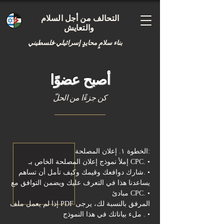
التحالف من أجل السلام
والتعايش
بناء سلامٍ محايدٍ إسرائيلي-فلسطيني
أصبح عضوًا
كن جزءًا من الحلّ
الخطوة ١. إعلان المصلحة:
•
إملأ نموذج إعلان المصلحة الخاص بـ CPC.
•
شارك دوافعك وقيمك وكيف تأمل أن تساهم.
يساعدنا هذا في التعرف عليك ويضمن التوافق مع
•
مبادئ CPC.
إذا لم يعمل ملف PDF المرفق بالنسبة لك، يرجى
•
.
ملء بياناتك في
هذا النموذج