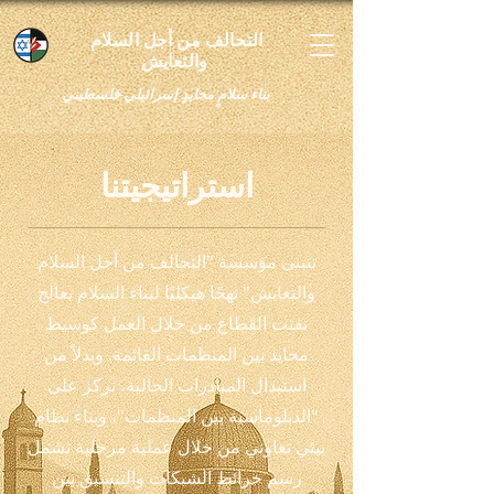
التحالف من أجل السلام
والتعايش
بناء سلامٍ محايدٍ إسرائيلي-فلسطيني
استراتيجيتنا
تتبنى مؤسسة "التحالف من أجل السلام
والتعايش" نهجًا هيكليًا لبناء السلام يعالج
تفتت القطاع من خلال العمل كوسيط
محايد بين المنظمات القائمة. وبدلاً من
استبدال المبادرات الحالية، نركز على
"الدبلوماسية بين المنظمات"، وبناء نظام
بيئي تعاوني من خلال عملية مرحلية تشمل
رسم خرائط الشبكات والتنسيق بين