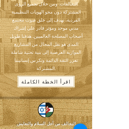
التحالفات. ومن خلال تجميع الرؤى
المشتركة دون محو الهويات التنظيمية
الفردية، نهدف إلى خلق صوت مجتمع
مدني موحد ومؤثر قادر على إشراك
أصحاب المصلحة العالميين. هدفنا طويل
المدى هو نقل المجال من المشاريع
الموازية العرضية إلى بنية تحتية شاملة
تعزز الثقة الدائمة وتكرس إنسانيتنا
المشتركة.
اقرأ الخطة الكاملة
التحالف من أجل السلام والتعايش
التحالف من أجل السلام والتعايش