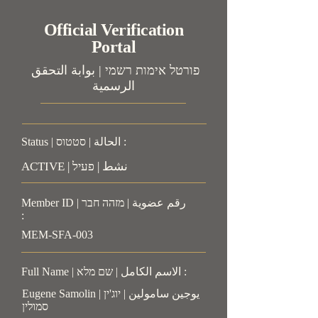
Official Verification
Portal
פורטל אימות רשמי | بوابة التحقق
الرسمية
Status | الحالة | סטטוס :
ACTIVE | نشط | פעיל
Member ID | رقم عضوية | מזהה חבר
:
MEM-SFA-003
Full Name | الاسم الكامل | שם מלא :
Eugene Samolin | يوجين سامولين | יוג'ין
סמולין