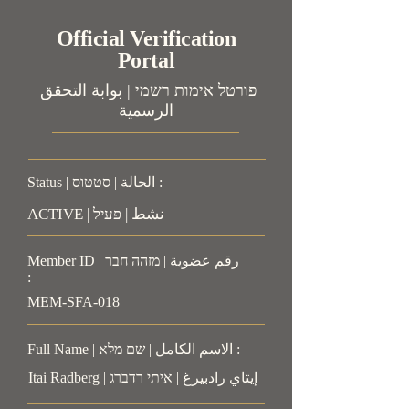
Official Verification
Portal
פורטל אימות רשמי | بوابة التحقق
الرسمية
Status | الحالة | סטטוס :
ACTIVE | نشط | פעיל
Member ID | رقم عضوية | מזהה חבר
:
MEM-SFA-018
Full Name | الاسم الكامل | שם מלא :
Itai Radberg | إيتاي رادبيرغ | איתי רדברג