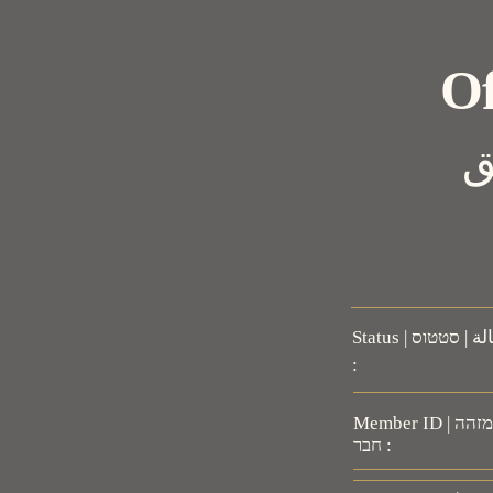
Of
פורטל אימות רשמי | بوابة التحقق
Status | الحالة | סטטוס
:
Member ID | رقم عضوية | מזהה
חבר :