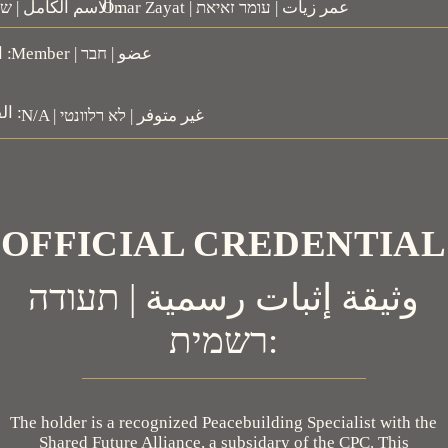
Omar Zayat | عمر زيات | עומר זאיאת
Full Name | الاسم الكامل | שם מלא :
Member | عضو | חבר
Role | الدور | תפקיד :
Branch | الفرע | סניף :
N/A | غير متوفر | לא רלוונטי
OFFICIAL CREDENTIAL
وثيقة إثبات رسمية | תעודה
רשמית:
The holder is a recognized Peacebuilding Specialist with the
Shared Future Alliance, a subsidary of the CPC. This