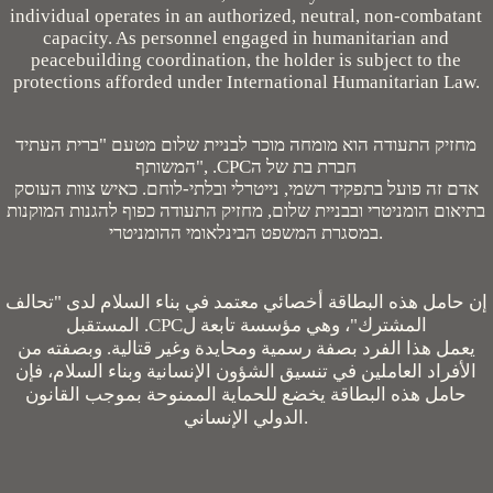
individual operates in an authorized, neutral, non-combatant
capacity. As personnel engaged in humanitarian and
peacebuilding coordination, the holder is subject to the
protections afforded under International Humanitarian Law.
מחזיק התעודה הוא מומחה מוכר לבניית שלום מטעם "ברית העתיד
המשותף", .CPCחברת בת של ה
אדם זה פועל בתפקיד רשמי, נייטרלי ובלתי-לוחם. כאיש צוות העוסק
בתיאום הומניטרי ובבניית שלום, מחזיק התעודה כפוף להגנות המוקנות
במסגרת המשפט הבינלאומי ההומניטרי.
إن حامل هذه البطاقة أخصائي معتمد في بناء السلام لدى "تحالف
المستقبل .CPCالمشترك"، وهي مؤسسة تابعة ل
يعمل هذا الفرد بصفة رسمية ومحايدة وغير قتالية. وبصفته من
الأفراد العاملين في تنسيق الشؤون الإنسانية وبناء السلام، فإن
حامل هذه البطاقة يخضع للحماية الممنوحة بموجب القانون
الدولي الإنساني.