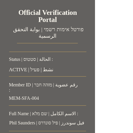
Official Verification
Portal
פורטל אימות רשמי | بوابة التحقق
الرسمية
Status | الحالة | סטטוס :
ACTIVE | نشط | פעיל
Member ID | رقم عضوية | מזהה חבר
:
MEM-SFA-004
Full Name | الاسم الكامل | שם מלא :
Phil Saunders | فيل سوندرز | פיל סונדרס