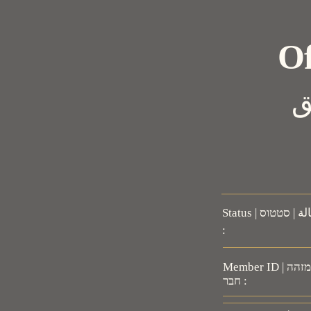
Of
פורטל אימות רשמי | بوابة التحقق
Status | الحالة | סטטוס
:
Member ID | رقم عضوية | מזהה
חבר :