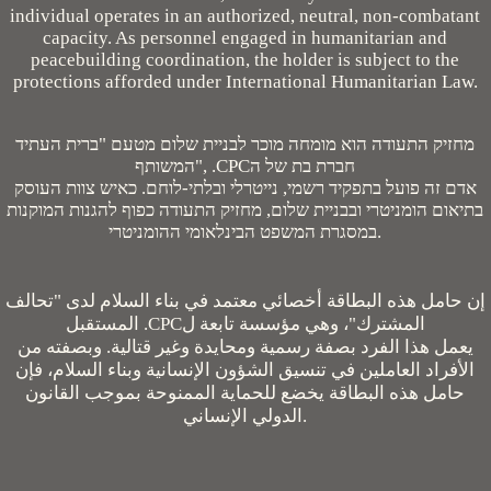
individual operates in an authorized, neutral, non-combatant
capacity. As personnel engaged in humanitarian and
peacebuilding coordination, the holder is subject to the
protections afforded under International Humanitarian Law.
מחזיק התעודה הוא מומחה מוכר לבניית שלום מטעם "ברית העתיד
המשותף", .CPCחברת בת של ה
אדם זה פועל בתפקיד רשמי, נייטרלי ובלתי-לוחם. כאיש צוות העוסק
בתיאום הומניטרי ובבניית שלום, מחזיק התעודה כפוף להגנות המוקנות
במסגרת המשפט הבינלאומי ההומניטרי.
إن حامل هذه البطاقة أخصائي معتمد في بناء السلام لدى "تحالف
المستقبل .CPCالمشترك"، وهي مؤسسة تابعة ل
يعمل هذا الفرد بصفة رسمية ومحايدة وغير قتالية. وبصفته من
الأفراد العاملين في تنسيق الشؤون الإنسانية وبناء السلام، فإن
حامل هذه البطاقة يخضع للحماية الممنوحة بموجب القانون
الدولي الإنساني.