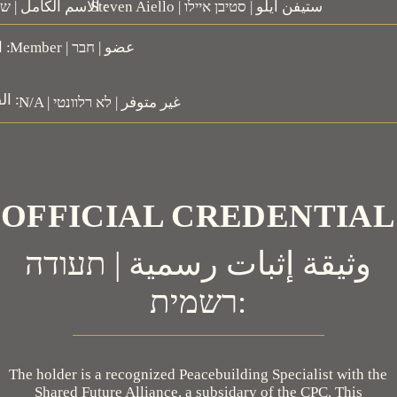
Steven Aiello | ستيفن أيلو | סטיבן איילו
Full Name | الاسم الكامل | שם מלא :
Member | عضو | חבר
Role | الدور | תפקיד :
Branch | الفرע | סניף :
N/A | غير متوفر | לא רלוונטי
OFFICIAL CREDENTIAL
وثيقة إثبات رسمية | תעודה
רשמית:
The holder is a recognized Peacebuilding Specialist with the
Shared Future Alliance, a subsidary of the CPC. This